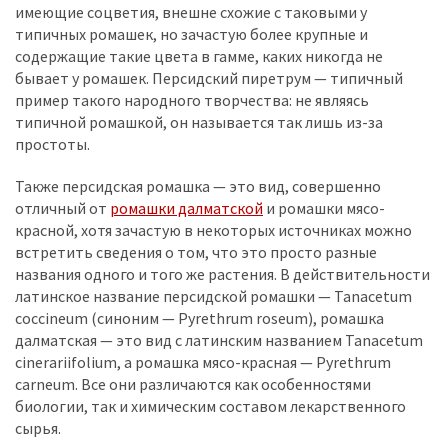
имеющие соцветия, внешне схожие с таковыми у
типичных ромашек, но зачастую более крупные и
содержащие такие цвета в гамме, каких никогда не
бывает у ромашек. Персидский пиретрум — типичный
пример такого народного творчества: не являясь
типичной ромашкой, он называется так лишь из-за
простоты.
Также персидская ромашка — это вид, совершенно
отличный от
ромашки далматской
и ромашки мясо-
красной, хотя зачастую в некоторых источниках можно
встретить сведения о том, что это просто разные
названия одного и того же растения. В действительности
латинское название персидской ромашки — Tanacetum
coccineum (синоним — Pyrethrum roseum), ромашка
далматская — это вид с латинским названием Tanacetum
cinerariifolium, а ромашка мясо-красная — Pyrethrum
carneum. Все они различаются как особенностями
биологии, так и химическим составом лекарственного
сырья.