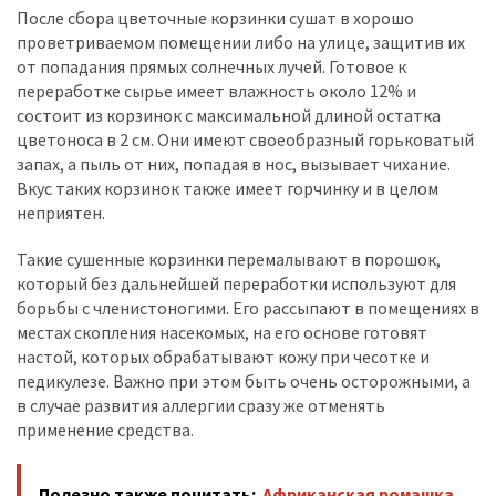
После сбора цветочные корзинки сушат в хорошо
проветриваемом помещении либо на улице, защитив их
от попадания прямых солнечных лучей. Готовое к
переработке сырье имеет влажность около 12% и
состоит из корзинок с максимальной длиной остатка
цветоноса в 2 см. Они имеют своеобразный горьковатый
запах, а пыль от них, попадая в нос, вызывает чихание.
Вкус таких корзинок также имеет горчинку и в целом
неприятен.
Такие сушенные корзинки перемалывают в порошок,
который без дальнейшей переработки используют для
борьбы с членистоногими. Его рассыпают в помещениях в
местах скопления насекомых, на его основе готовят
настой, которых обрабатывают кожу при чесотке и
педикулезе. Важно при этом быть очень осторожными, а
в случае развития аллергии сразу же отменять
применение средства.
Полезно также почитать:
Африканская ромашка,