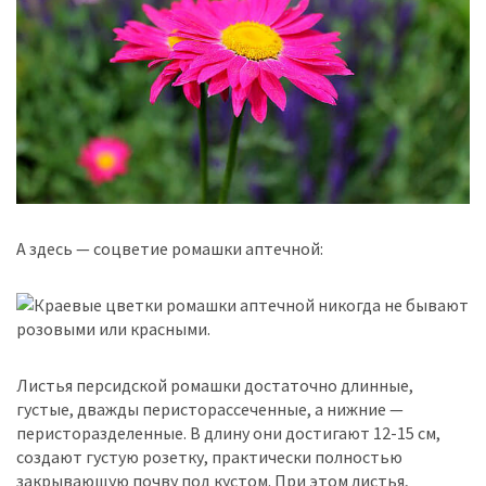
А здесь — соцветие ромашки аптечной:
Листья персидской ромашки достаточно длинные,
густые, дважды перисторассеченные, а нижние —
перисторазделенные. В длину они достигают 12-15 см,
создают густую розетку, практически полностью
закрывающую почву под кустом. При этом листья,