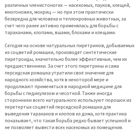
различных членистоногих — насекомых, пауков, клещей,
многоножек, мокриц — но при этом практически
безвредна для человека и теплокровных животных, за
счет чего ранее активно применялась для борьбы с
тараканами, клопами, вшами, блохами и клещами.
Сегодня на основе натуральных пиретринов, добываемых
из соцветий ромашки, производят синтетические
пиретроиды, значительно более эффективные, чем их
предшественники. За счет этого пиретрины и сама
персидская ромашка утратили своё значение для
народного хозяйства, хотя в некоторой мере и
продолжают применяться в народной медицине для
борьбы с педикулезом и чесоткой. Также иногда
сторонники всего натурального используют порошок из
перетертых соцветий персидской ромашки для
выведения тараканов и клопов из дома, хотя практика
показывает, что такая борьба редко бывает успешной и
не позволяет вывести всех насекомых из помещения.