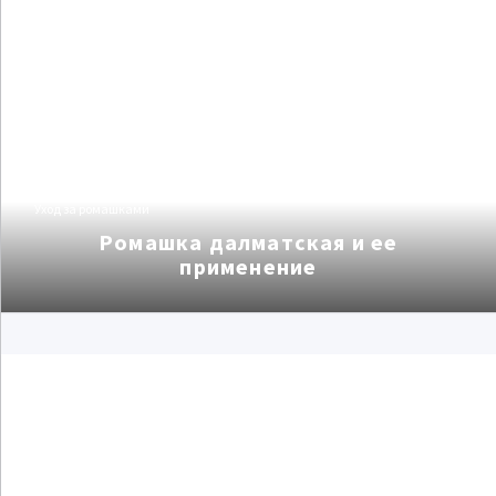
Уход за ромашками
Ромашка далматская и ее
применение