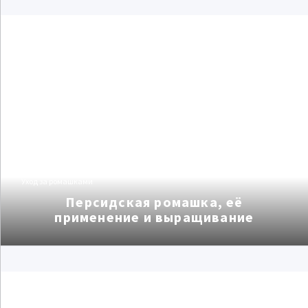
Уход за ромашками
Персидская ромашка, её
применение и выращивание