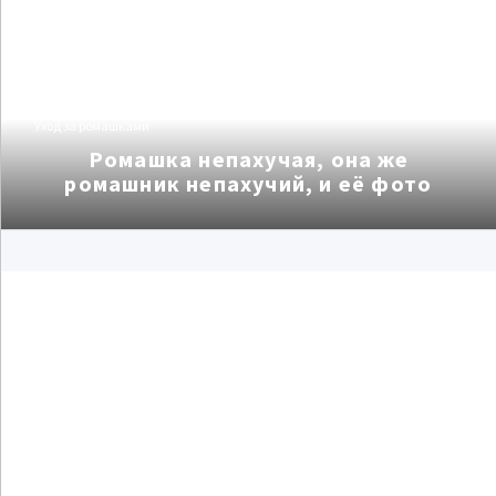
Уход за ромашками
Ромашка непахучая, она же
ромашник непахучий, и её фото