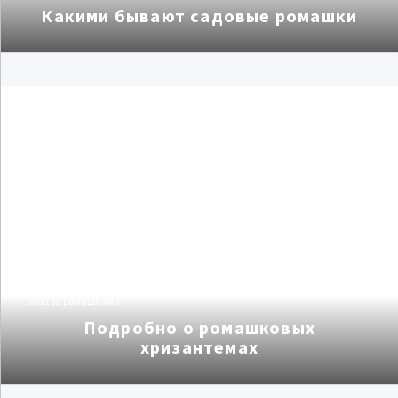
Какими бывают садовые ромашки
Уход за ромашками
Подробно о ромашковых
хризантемах