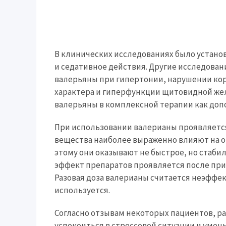
В клинических исследованиях было установ
и седативное действия. Другие исследов
валерьяны при гипертонии, нарушении кор
характера и гиперфункции щитовидной же
валерьяны в комплексной терапии как доп
При использовании валерианы проявляетс
вещества наиболее выраженно влияют на ор
этому они оказывают не быстрое, но стаби
эффект препаратов проявляется после при
Разовая доза валерианы считается неэффек
используется.
Согласно отзывам некоторых пациентов, р
успокоиться в стрессовой ситуации и уме