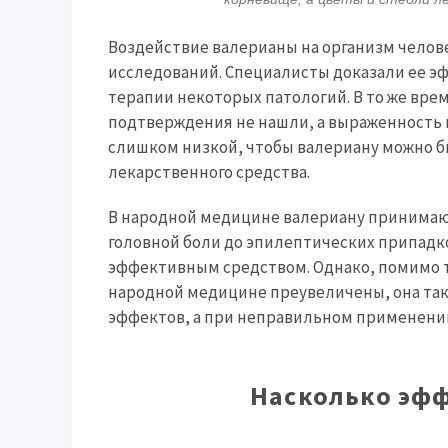
Воздействие валерианы на организм челов
исследований. Специалисты доказали ее э
терапии некоторых патологий. В то же вре
подтверждения не нашли, а выраженность 
слишком низкой, чтобы валериану можно бы
лекарственного средства.
В народной медицине валериану принимают
головной боли до эпилептических припадко
эффективным средством. Однако, помимо т
народной медицине преувеличены, она так
эффектов, а при неправильном применени
Насколько эф