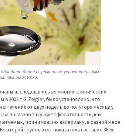
ы обладает более выраженным успокоительным
м, чем таблетки.
рианы исследовались во многих клинических
в 2002 г. G. Zeigler, было установлено, что
и в течение от двух недель до полутора месяца у
сна показало такую же эффективность, как
спытуемых, принимавших валериану, в разной мере
о второй группе этот показатель составил 36%.