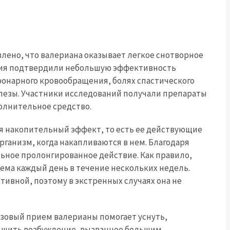
лено, что валериана оказывает легкое снотворное
ания подтвердили небольшую эффективность
онарного кровообращения, болях спастического
лезы. Участники исследований получали препараты
олнительное средство.
я накопительный эффект, то есть ее действующие
ганизм, когда накапливаются в нем. Благодаря
льное пролонгированное действие. Как правило,
ема каждый день в течение нескольких недель.
тивной, поэтому в экстренных случаях она не
азовый прием валерианы помогает уснуть,
ньшить возбуждение, вызванное большим