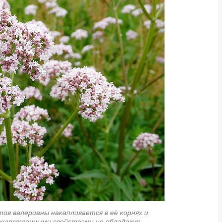
ов валерианы накапливается в её корнях и
лекарственными свойствами не обладают.