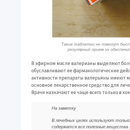
Такие таблетки не помогут быстр
регулярный прием их обеспеч
В эфирном масле валерианы выделяют боле
обуславливают ее фармакологические дейс
активности препараты валерьяны имеют м
основное лекарственное средство для леч
Врачи назначают ее чаще всего только в к
На заметку
В лечебных целях используют только 
содержатся все полезные вещества. 