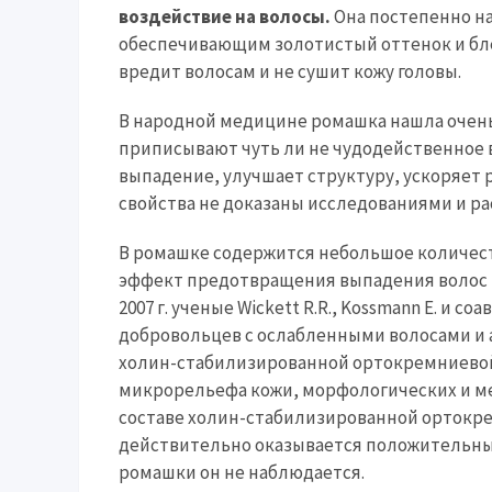
воздействие на волосы.
Она постепенно н
обеспечивающим золотистый оттенок и бле
вредит волосам и не сушит кожу головы.
В народной медицине ромашка нашла очень
приписывают чуть ли не чудодейственное в
выпадение, улучшает структуру, ускоряет р
свойства не доказаны исследованиями и рас
В ромашке содержится небольшое количест
эффект предотвращения выпадения волос и 
2007 г. ученые Wickett R.R., Kossmann E. и 
добровольцев с ослабленными волосами и 
холин-стабилизированной ортокремниевой
микрорельефа кожи, морфологических и мех
составе холин-стабилизированной орток
действительно оказывается положительны
ромашки он не наблюдается.