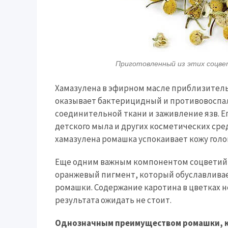
Приготовленный из этих соцве
Хамазулена в эфирном масле приблизитель
оказывает бактерицидный и противовоспа
соединительной ткани и заживление язв. Е
детского мыла и других косметических сре
хамазулена ромашка успокаивает кожу голо
Еще одним важным компонентом соцветий 
оранжевый пигмент, который обуславлива
ромашки. Содержание каротина в цветках н
результата ожидать не стоит.
Однозначным преимуществом ромашки, ка