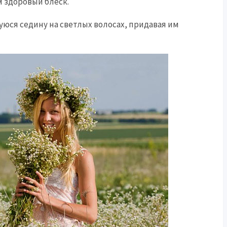
м здоровый блеск.
юся седину на светлых волосах, придавая им