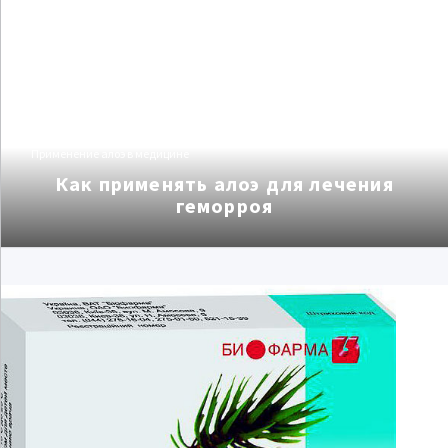
Применение алоэ в медицине
Как применять алоэ для лечения
геморроя