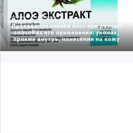
Применение алоэ в медицине
Противопоказания алоэ при разных
способах его применения: уколах,
приеме внутрь, нанесении на кожу