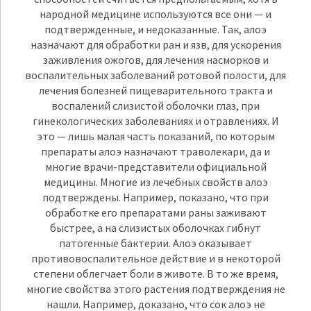
народной медицине используются все они — и
подтвержденные, и недоказанные. Так, алоэ
назначают для обработки ран и язв, для ускорения
заживления ожогов, для лечения насморков и
воспалительных заболеваний ротовой полости, для
лечения болезней пищеварительного тракта и
воспалений слизистой оболочки глаз, при
гинекологических заболеваниях и отравлениях. И
это — лишь малая часть показаний, по которым
препараты алоэ назначают траволекари, да и
многие врачи-представители официальной
медицины. Многие из лечебных свойств алоэ
подтверждены. Например, показано, что при
обработке его препаратами раны заживают
быстрее, а на слизистых оболочках гибнут
патогенные бактерии. Алоэ оказывает
противовоспалительное действие и в некоторой
степени облегчает боли в животе. В то же время,
многие свойства этого растения подтверждения не
нашли. Например, доказано, что сок алоэ не