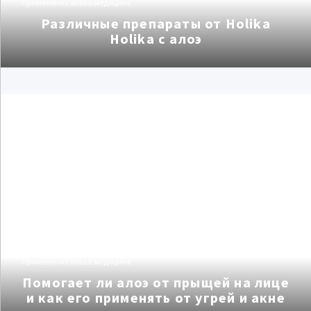
Применение алоэ в медицине
Различные препараты от Holika
Holika с алоэ
Применение алоэ в медицине
Помогает ли алоэ от прыщей на лице
и как его применять от угрей и акне