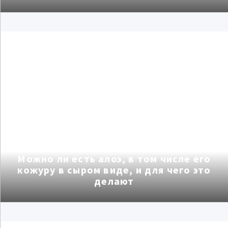
Применение алоэ в медицине
Можно ли есть алоэ, в том числе его
кожуру в сыром виде, и для чего это
делают