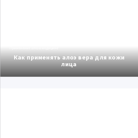
Применение алоэ в медицине
Как применять алоэ вера для кожи
лица